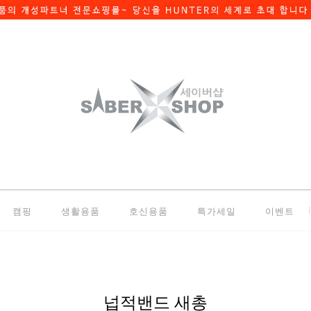
캠핑
생활용품
호신용품
특가세일
이벤트
넙적밴드 새총