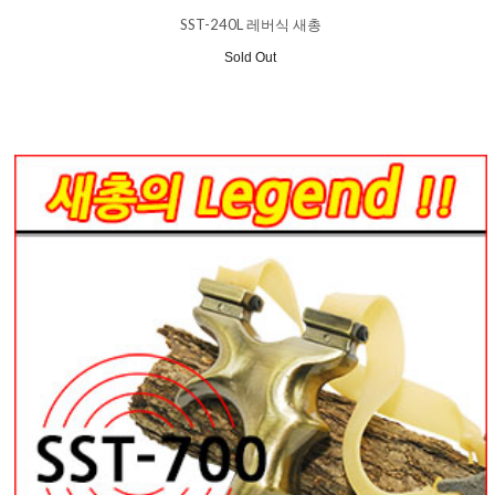
SST-240L 레버식 새총
Sold Out