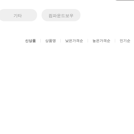
기타
컴파운드보우
신상품
상품명
낮은가격순
높은가격순
인기순