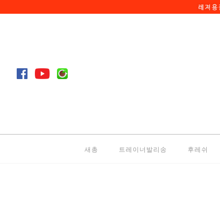
새총
트레이너발리송
후레쉬