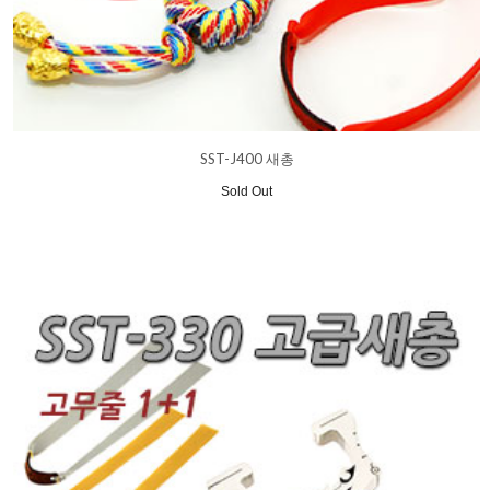
SST-J400 새총
Sold Out