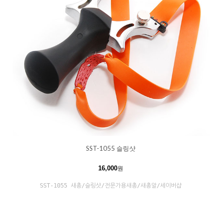
SST-1055 슬링샷
16,000
원
SST-1055 새총/슬링샷/전문가용새총/새총알/세이버샵