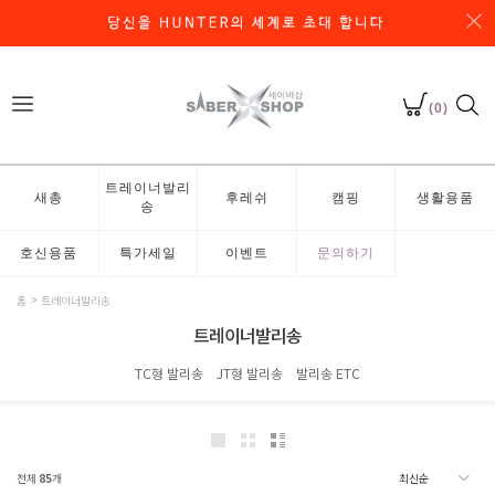
(0)
트레이너발리
새총
후레쉬
캠핑
생활용품
송
호신용품
특가세일
이벤트
문의하기
홈
트레이너발리송
트레이너발리송
TC형 발리송
JT형 발리송
발리송 ETC
전체
85
개