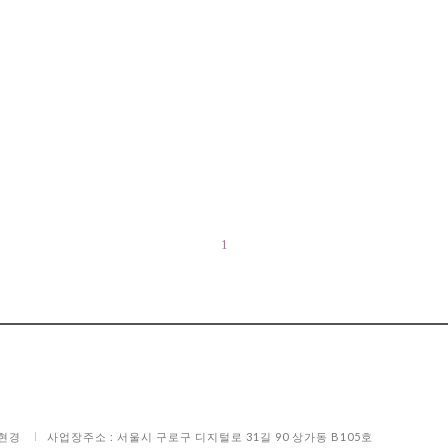
1
배현경
사업장주소 : 서울시 구로구 디지털로 31길 90 상가동 B105호