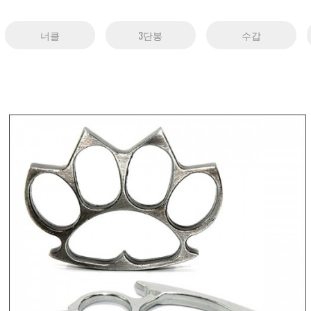
너클
3단봉
수갑