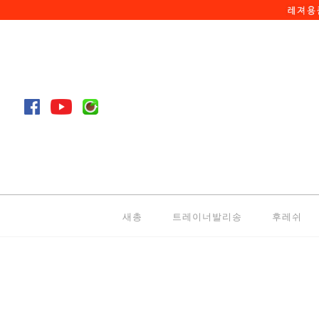
새총
트레이너발리송
후레쉬