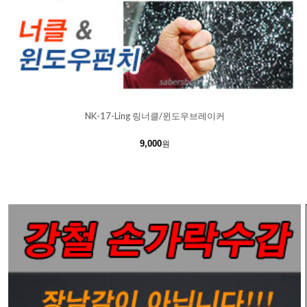
NK-17-Ling 링너클/윈도우브레이커
9,000
원