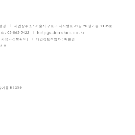
배현경
사업장주소 : 서울시 구로구 디지털로 31길 90 상가동 B105호
스 : 02-865-5422
help@sabershop.co.kr
개인정보책임자 : 배현경
[사업자정보확인]
8 호
상가동 B105호