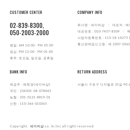
CUSTOMER CENTER
COMPANY INFO
02-839-8300,
회사명 : 세이버샵
대표자 : 
050-2003-2000
대표번호 : 010-7457-8309
팩
사업자등록번호 : 113-18-14275
통신판매업신고증 : 제 2007-0360
평일: AM 10:00 - PM 05:00
점심: PM 12:00 - PM 01:00
휴무: 토요일, 일요일, 공휴일
BANK INFO
RETURN ADDRESS
예금주 : 배현경(세이버샵)
서울시 구로구 디지털로 31길 90 
국민 : 234301-04-078443
농협 : 301-0121-8819-01
신한 : 110-366-010365
Copyright.
세이버샵
.co. kr.lnc all right reserved