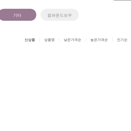
기타
컴파운드보우
신상품
상품명
낮은가격순
높은가격순
인기순