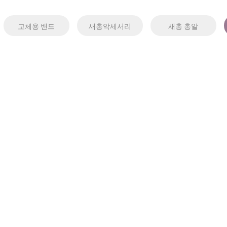
교체용 밴드
새총악세서리
새총 총알