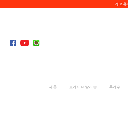
새총
트레이너발리송
후레쉬