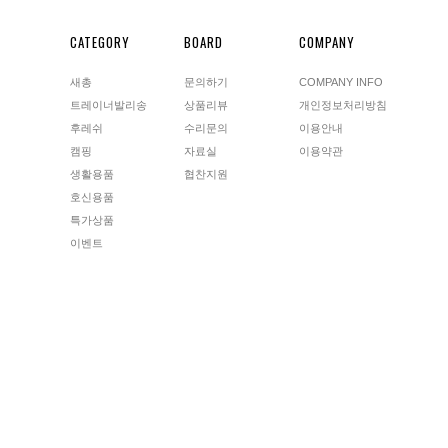
CATEGORY
BOARD
COMPANY
새총
문의하기
COMPANY INFO
트레이너발리송
상품리뷰
개인정보처리방침
후레쉬
수리문의
이용안내
캠핑
자료실
이용약관
생활용품
협찬지원
호신용품
특가상품
이벤트