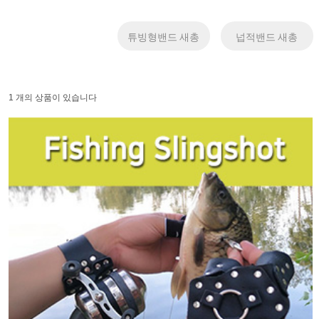
튜빙형밴드 새총
넙적밴드 새총
1 개의 상품이 있습니다