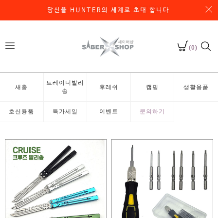
(0)
트레이너발리
새총
후레쉬
캠핑
생활용품
송
호신용품
특가세일
이벤트
문의하기