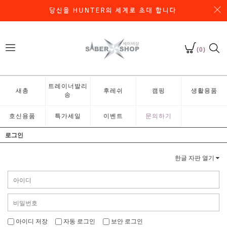
(0)
트레이너발리
새총
후레쉬
캠핑
생활용품
송
호신용품
특가세일
이벤트
문의하기
로그인
한글 자판 열기
아이디 저장
자동 로그인
보안 로그인