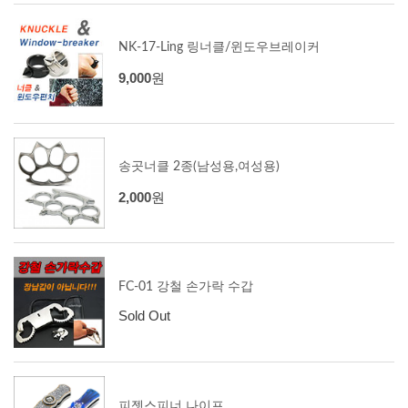
NK-17-Ling 링너클/윈도우브레이커
9,000
원
송곳너클 2종(남성용,여성용)
2,000
원
FC-01 강철 손가락 수갑
Sold Out
피젯스피너 나이프