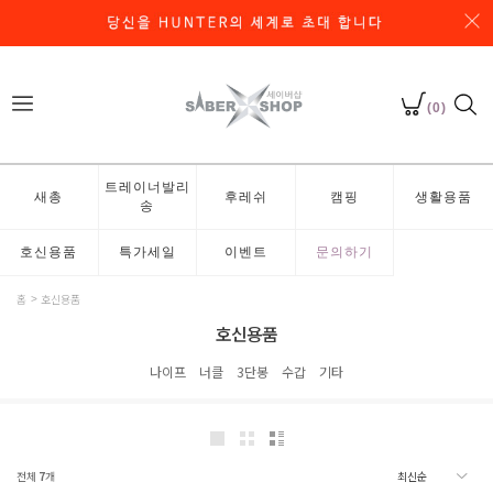
(0)
트레이너발리
새총
후레쉬
캠핑
생활용품
송
호신용품
특가세일
이벤트
문의하기
홈
호신용품
호신용품
나이프
너클
3단봉
수갑
기타
전체
7
개