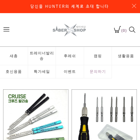
(0)
트레이너발리
새총
후레쉬
캠핑
생활용품
송
호신용품
특가세일
이벤트
문의하기